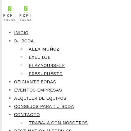
Skip to content
27 de abril, 2020
Selene y Gaizka:
INICIO
DJ BODA
Cómo están
ALEX MUÑOZ
EXEL DJs
viviendo la posible
PLAY YOURSELF
PRESUPUESTO
cancelación de su
OFICIANTE BODAS
EVENTOS EMPRESAS
boda por el
ALQUILER DE EQUIPOS
CONSEJOS PARA TU BODA
COVID19
CONTACTO
TRABAJA CON NOSOTROS
DESTINATION WEDDINGS