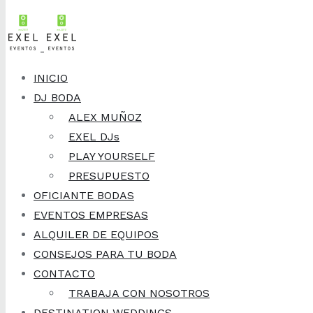
Skip to content
26 de febrero, 2020
¡Novedad 2020!
INICIO
DJ BODA
¿Te atreves con
ALEX MUÑOZ
EXEL DJs
esto como vestido
PLAY YOURSELF
PRESUPUESTO
de novia?
OFICIANTE BODAS
EVENTOS EMPRESAS
ALQUILER DE EQUIPOS
CONSEJOS PARA TU BODA
Exel Eventos
CONTACTO
TRABAJA CON NOSOTROS
DESTINATION WEDDINGS