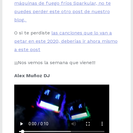
máquinas de fuego fríos Sparkular, no te
puedes perder este otro post de nuestro
blog.
O si te perdiste
las canciones que lo van a
petar en este 2020, deberías ir ahora mismo
a este post
¡¡¡Nos vemos la semana que viene!!!
Alex Muñoz DJ