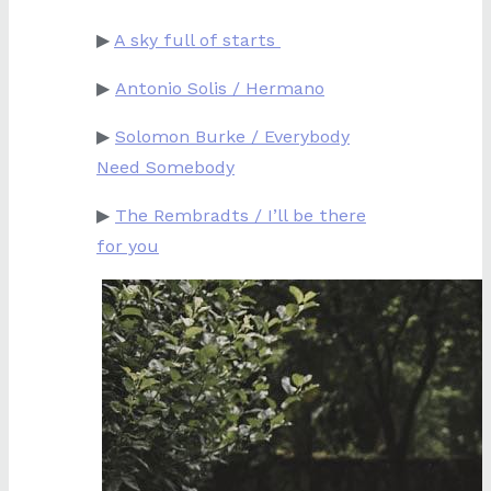
▶
A sky full of starts
▶
Antonio Solis / Hermano
▶
Solomon Burke / Everybody
Need Somebody
▶
The Rembradts / I’ll be there
for you