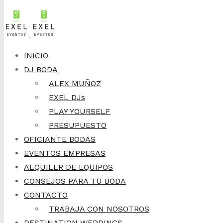
Skip to content
9 de febrero, 2019
Ideas de
INICIO
DJ BODA
canciones para los
ALEX MUÑOZ
EXEL DJs
regalos de
PLAY YOURSELF
PRESUPUESTO
Abuelas, Padres y
OFICIANTE BODAS
EVENTOS EMPRESAS
Hermanos
ALQUILER DE EQUIPOS
CONSEJOS PARA TU BODA
CONTACTO
TRABAJA CON NOSOTROS
Inspiración: música y animación para bodas
DESTINATION WEDDINGS