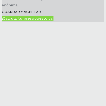
anónima.
GUARDAR Y ACEPTAR
¡Calcula tu presupuesto ya!