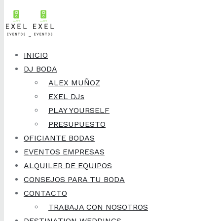
Skip to content
2 de septiembre, 2016
¿Fotógrafo de
INICIO
DJ BODA
bodas o un amigo
ALEX MUÑOZ
EXEL DJs
de un amigo?
PLAY YOURSELF
PRESUPUESTO
OFICIANTE BODAS
EVENTOS EMPRESAS
Inspiración: música y animación para bodas
ALQUILER DE EQUIPOS
CONSEJOS PARA TU BODA
CONTACTO
TRABAJA CON NOSOTROS
DESTINATION WEDDINGS