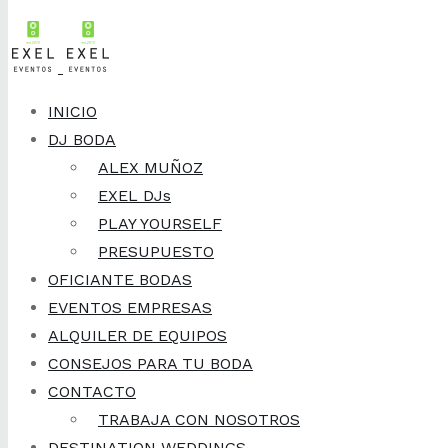
Skip to content
15 de diciembre, 2016
Algunas ideas
INICIO
DJ BODA
para las canciones
ALEX MUÑOZ
EXEL DJs
de los momentos.
PLAY YOURSELF
PRESUPUESTO
OFICIANTE BODAS
EVENTOS EMPRESAS
Novedades
ALQUILER DE EQUIPOS
CONSEJOS PARA TU BODA
CONTACTO
TRABAJA CON NOSOTROS
DESTINATION WEDDINGS