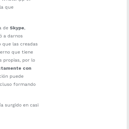
la que
a de
Skype
,
ó a darnos
o que las creadas
erno que tiene
 propias, por lo
ctamente con
ación puede
ncluso formando
a surgido en casi