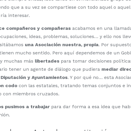
ndo que a su vez se compartiese con todo aquel o aquel
ía interesar.
ce compañeros y compañeras
acabamos en una llamad
cupaciones, ideas, problemas, soluciones… y ello nos llev
esitábamos
una Asociación nuestra, propia
. Por supuest
tienen mucho sentido. Pero aquí dependemos de un Gobi
y muchas más
libertades
para tomar decisiones políticas
rio tener un agente de diálogo que pudiera
mediar dire
 Diputación y Ayuntamientos
. Y por qué no… esta Asoci
on codo
con las estatales, tratando temas conjuntos e i
jo con miembros cruzados.
s pusimos a trabajar
para dar forma a esa idea que habí
nión.