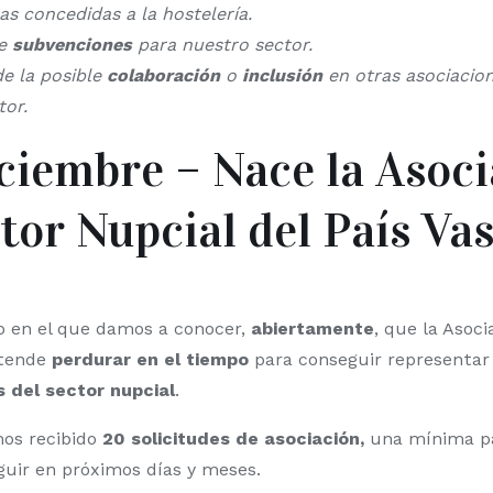
las concedidas a la hostelería.
de
subvenciones
para nuestro sector.
de la posible
colaboración
o
inclusión
en otras asociacion
tor.
iciembre – Nace la Asoc
tor Nupcial del País Va
do en el que damos a conocer,
abiertamente
, que la Asoci
etende
perdurar en el tiempo
para conseguir representar 
s del sector nupcial
.
mos recibido
20 solicitudes de asociación,
una mínima pa
uir en próximos días y meses.