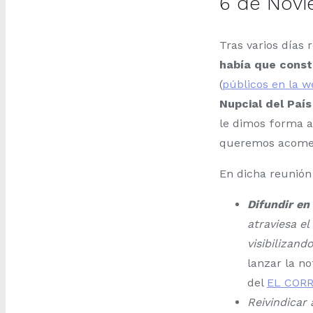
6 de Novi
Tras varios días
había que consti
(
públicos en la 
Nupcial del Paí
le dimos forma a
queremos acome
En dicha reunión
Difundir en
atraviesa el
visibilizand
lanzar la no
del
EL COR
Reivindicar