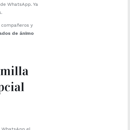
 de WhatsApp. Ya
.
compañeros y
tados de ánimo
emilla
pcial
e WhatsApp el