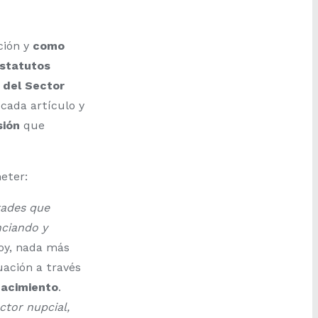
ción y
como
estatutos
 del Sector
cada artículo y
sión
que
eter:
tades que
nciando y
oy, nada más
uación a través
nacimiento
.
ctor nupcial,