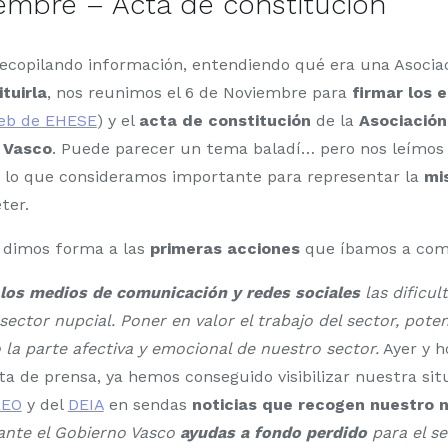
embre – Acta de constitución
 recopilando información, entendiendo qué era una Asocia
tuirla
, nos reunimos el 6 de Noviembre para
firmar los 
web de EHESE
) y el
acta de constitución
de la
Asociación
s Vasco
. Puede parecer un tema baladí… pero nos leímos 
 lo que consideramos importante para representar la
mi
ter.
 dimos forma a las
primeras acciones
que íbamos a com
 los medios de comunicación y redes sociales
las dificul
 sector nupcial. Poner en valor el trabajo del sector, pote
o la parte afectiva y emocional de nuestro sector.
Ayer y h
ta de prensa, ya hemos conseguido visibilizar nuestra sit
REO
y del
DEIA
en sendas
noticias que recogen nuestro 
 ante el Gobierno Vasco
ayudas a fondo perdido
para el se