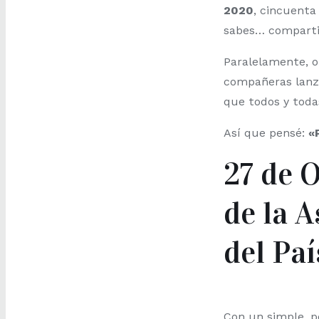
2020
, cincuenta
sabes… compartien
Paralelamente, o
compañeras lanz
que todos y toda
Así que pensé:
«
27 de 
de la A
del Paí
Con un simple, p