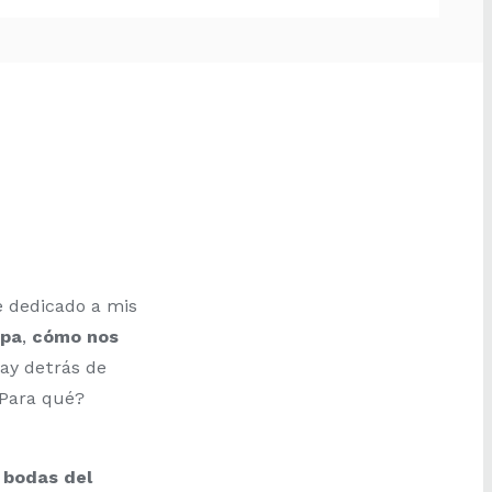
 dedicado a mis
upa
,
cómo nos
hay detrás de
¿Para qué?
 bodas del