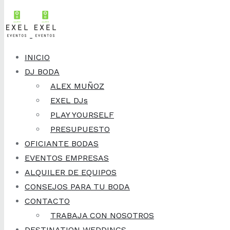
Skip to content
12 de diciembre, 20
Así nace
INICIO
DJ BODA
Nupcial 
ALEX MUÑOZ
EXEL DJs
PLAY YOURSELF
PRESUPUESTO
Bodas
,
Novedades
OFICIANTE BODAS
EVENTOS EMPRESAS
ALQUILER DE EQUIPOS
CONSEJOS PARA TU BODA
CONTACTO
TRABAJA CON NOSOTROS
DESTINATION WEDDINGS