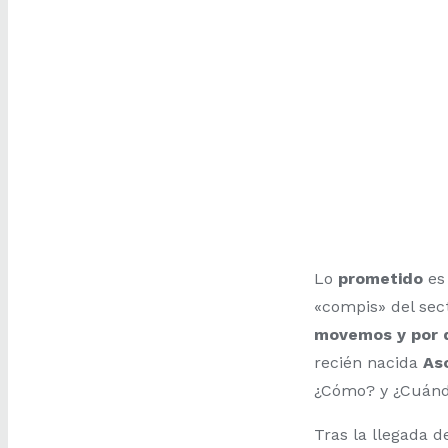
Lo
prometido
es
«compis» del sect
movemos y por 
recién nacida
As
¿Cómo? y ¿Cuán
Tras la llegada d