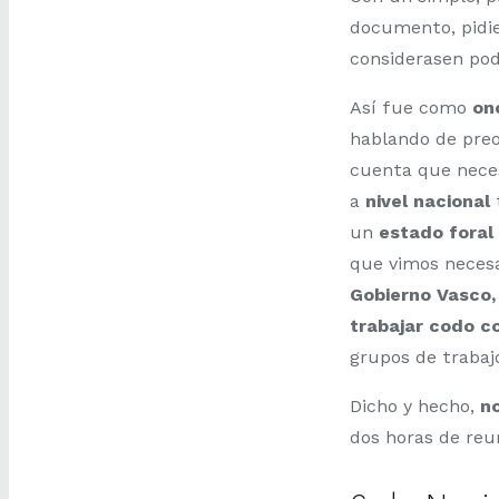
documento, pidie
considerasen podr
Así fue como
on
hablando de preo
cuenta que nec
a
nivel nacional
un
estado foral
que vimos necesa
Gobierno Vasco,
trabajar codo c
grupos de traba
Dicho y hecho,
no
dos horas de reu